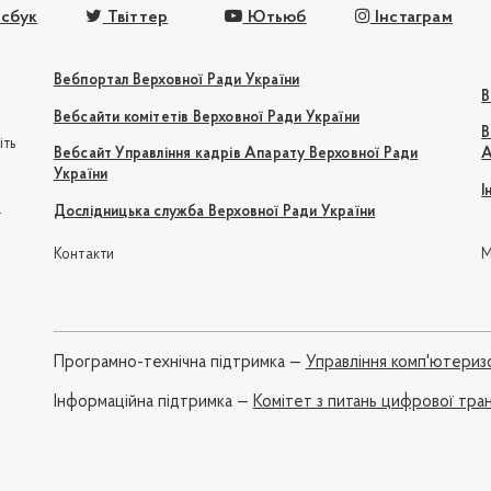
сбук
Твіттер
Ютьюб
Інстаграм
Вебпортал Верховної Ради України
В
Вебсайти комітетів Верховної Ради України
В
іть
Вебсайт Управління кадрів Апарату Верховної Ради
А
України
І
e
Дослідницька служба Верховної Ради України
Контакти
М
Програмно-технічна підтримка —
Управління комп'ютериз
Iнформаційна підтримка —
Комітет з питань цифрової тра