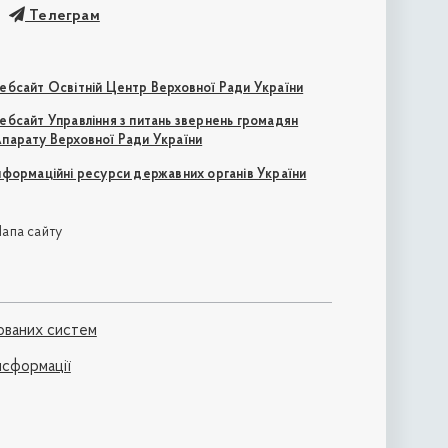
Телеграм
ебсайт Освітній Центр Верховної Ради України
ебсайт Управління з питань звернень громадян
парату Верховної Ради України
нформаційні ресурси державних органів України
апа сайту
ованих систем
нсформації