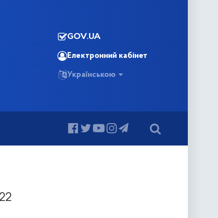
GOV.UA
Електронний кабінет
Українською
022