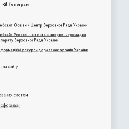
Телеграм
ебсайт Освітній Центр Верховної Ради України
ебсайт Управління з питань звернень громадян
парату Верховної Ради України
нформаційні ресурси державних органів України
апа сайту
ованих систем
нсформації