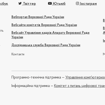
сбук
Твіттер
Ютьюб
Інстаграм
Вебпортал Верховної Ради України
В
Вебсайти комітетів Верховної Ради України
В
іть
Вебсайт Управління кадрів Апарату Верховної Ради
А
України
І
e
Дослідницька служба Верховної Ради України
Контакти
М
Програмно-технічна підтримка —
Управління комп'ютериз
Iнформаційна підтримка —
Комітет з питань цифрової тра