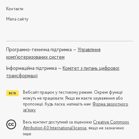
Контакти
Мапа сайту
Програмно-технічна підтримка —
Управління
комп'ютеризованих систем
Iнформаційна підтримка —
Комітет з питань цифрової
трансформації
Вебсайт працює у тестовому режимі. Окремі функції
можуть не працювати. Якщо ви маєте зауваження або
пропозиції, будь ласка, напишіть нам:
Форма зворотного
зв'язку
Весь контент доступний за ліцензією
Creative Commons
Attribution 4.0 International license
, якщо не зазначено
інше