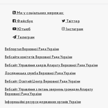
Ми у соціальних мережах:
Фейсбук
Твіттер
Ютьюб
Інстаграм
Телеграм
Вебпортал Верховної Ради України
Вебсайти комітетів Верховної Ради України
Вебсайт Управління кадрів Апарату Верховної Ради України
Дослідницька служба Верховної Ради України
Вебсайт Освітній Центр Верховної Ради України
Вебсайт Управління з питань звернень громадян Апарату
Верховної Ради України
Інформаційні ресурси державних органів України