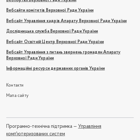
Вебпортал Верховної Ради України
Вебсайти комітетів Верховної Ради України
Вебсайт Управління кадрів Апарату Верховної Ради України
Дослідницька служба Верховної Ради України
Вебсайт Освітній Центр Верховної Ради України
Вебсайт Управління з питань звернень громадян Апарату
Верховної Ради України
Інформаційні ресурси державних органів України
Контакти
Мапа сайту
Програмно-технічна підтримка —
Управління
комп'ютеризованих систем