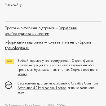
Мапа сайту
Програмно-технічна підтримка —
Управління
комп'ютеризованих систем
Iнформаційна підтримка —
Комітет з питань цифрової
трансформації
Вебсайт працює у тестовому режимі. Окремі функції
можуть не працювати. Якщо ви маєте зауваження або
пропозиції, будь ласка, напишіть нам:
Форма зворотного
зв'язку
Весь контент доступний за ліцензією
Creative Commons
Attribution 4.0 International license
, якщо не зазначено
інше