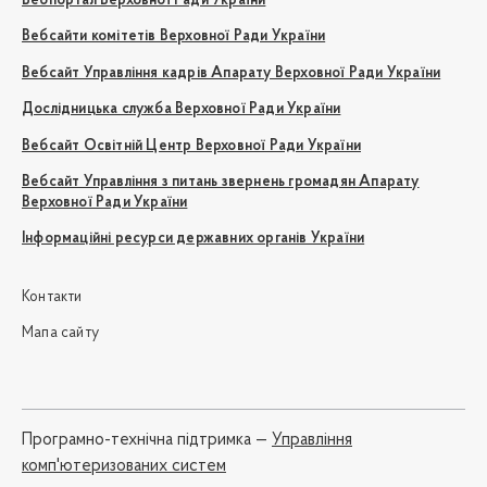
Вебпортал Верховної Ради України
Вебсайти комітетів Верховної Ради України
Вебсайт Управління кадрів Апарату Верховної Ради України
Дослідницька служба Верховної Ради України
Вебсайт Освітній Центр Верховної Ради України
Вебсайт Управління з питань звернень громадян Апарату
Верховної Ради України
Інформаційні ресурси державних органів України
Контакти
Мапа сайту
Програмно-технічна підтримка —
Управління
комп'ютеризованих систем