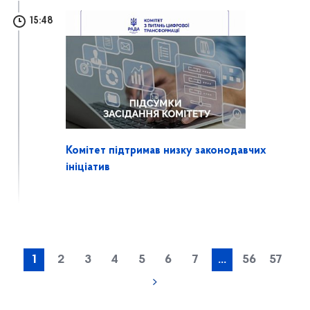
15:48
Комітет підтримав низку законодавчих
ініціатив
1
2
3
4
5
6
7
...
56
57