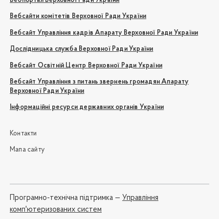
Вебпортал Верховної Ради України
Вебсайти комітетів Верховної Ради України
Вебсайт Управління кадрів Апарату Верховної Ради України
Дослідницька служба Верховної Ради України
Вебсайт Освітній Центр Верховної Ради України
Вебсайт Управління з питань звернень громадян Апарату
Верховної Ради України
Інформаційні ресурси державних органів України
Контакти
Мапа сайту
Програмно-технічна підтримка —
Управління
комп'ютеризованих систем