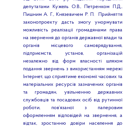
депутатами Кужель О.В., Петренком П.Д.,
Пишним А. Г.,
Князевичем
Р. П.
Прийняття
законопроекту дасть змогу унормувати
можливість реалізації громадянами права
на звернення до органів державної влади та
органів місцевого самоврядування,
підприємств, установ, організацій
незалежно від форм власності шляхом
подання звернень з використанням мережі
Інтернет, що сприятиме економії часових та
матеріальних ресурсів зазначених органів
та громадян, увільненню державних
службовців та посадових осіб від рутинної
роботи, пов’язаної з паперовим
оформленням відповідей на звернення, а
відтак, зростанню довіри населення до