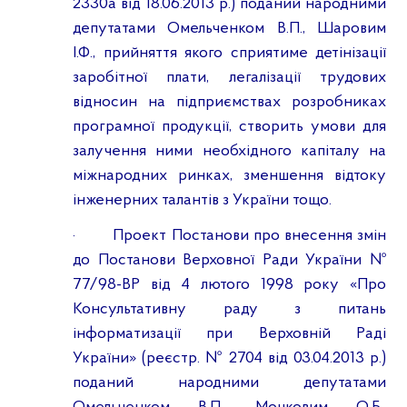
2330а від 18.06.2013 р.) поданий народними
депутатами Омельченком В.П., Шаровим
І.Ф., прийняття якого сприятиме
детінізації
заробітної плати, легалізації трудових
відносин на підприємствах розробниках
програмної продукції, створить умови для
залучення ними необхідного капіталу на
міжнародних ринках, зменшення відтоку
інженерних талантів з України тощо.
·
Проект Постанови про внесення змін
до Постанови Верховної Ради України №
77/98-ВР від 4 лютого 1998 року «Про
Консультативну раду з питань
інформатизації при Верховній Раді
України» (реєстр. № 2704 від 03.04.2013 р.)
поданий народними депутатами