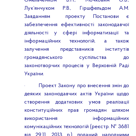
Омельченком В.П., Мочковим О.Б.,
Лук’янчуком Р.В.,
Гіршфельдом
А.М.
Завданням
проекту Постанови є
забезпечення ефективності законодавчої
діяльності у сфері інформатизації та
інформаційних технологій, а також
залучення представників інститутів
громадянського суспільства до
законотворчих процесів у Верховній Раді
України.
·
Проект Закону про внесення змін до
деяких законодавчих актів України щодо
створення додаткових умов реалізації
конституційних прав громадян шляхом
використання інформаційних
комунікаційних технологій (реєстр. № 3681
від 29.11. 2013 р.) поданий народними