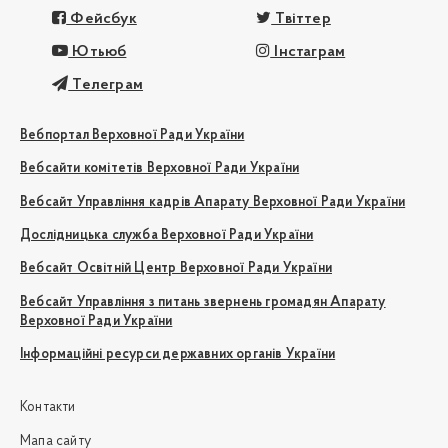
Фейсбук
Твіттер
Ютьюб
Інстаграм
Телеграм
Вебпортал Верховної Ради України
Вебсайти комітетів Верховної Ради України
Вебсайт Управління кадрів Апарату Верховної Ради України
Дослідницька служба Верховної Ради України
Вебсайт Освітній Центр Верховної Ради України
Вебсайт Управління з питань звернень громадян Апарату
Верховної Ради України
Інформаційні ресурси державних органів України
Контакти
Мапа сайту