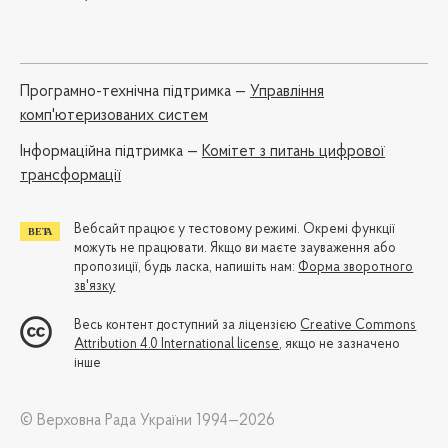
Програмно-технічна підтримка —
Управління
комп'ютеризованих систем
Iнформаційна підтримка —
Комітет з питань цифрової
трансформації
Вебсайт працює у тестовому режимі. Окремі функції
можуть не працювати. Якщо ви маєте зауваження або
пропозиції, будь ласка, напишіть нам:
Форма зворотного
зв'язку
Весь контент доступний за ліцензією
Creative Commons
Attribution 4.0 International license
, якщо не зазначено
інше
© Верховна Рада України 1994—2026