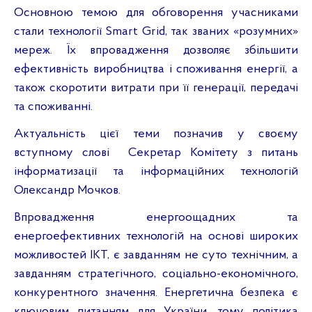
Основною темою для обговорення учасниками
стали технології
Smart
Grid
, так званих «розумних»
мереж.
Їх впровадження дозволяє збільшити
ефективність виробництва і споживання енергії, а
також скоротити витрати при її генерації, передачі
та споживанні.
Актуальність цієї теми позначив у своєму
вступному слові
Секретар Комітету з питань
інформатизації та інформаційних технологій
Олександр
Мочков
.
Впровадження
енергоощадних
та
енергоефективних
технологій на основі широких
можливостей ІКТ, є завданням не суто технічним, а
завданням стратегічного, соціально-економічного,
конкурентного значення. Енергетична безпека є
ключовим питанням для України, тому політика