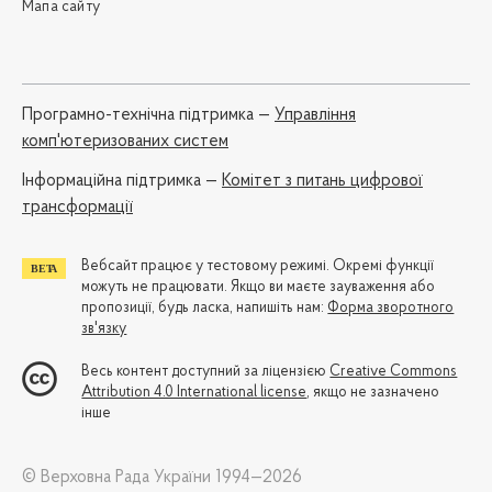
Мапа сайту
Програмно-технічна підтримка —
Управління
комп'ютеризованих систем
Iнформаційна підтримка —
Комітет з питань цифрової
трансформації
Вебсайт працює у тестовому режимі. Окремі функції
можуть не працювати. Якщо ви маєте зауваження або
пропозиції, будь ласка, напишіть нам:
Форма зворотного
зв'язку
Весь контент доступний за ліцензією
Creative Commons
Attribution 4.0 International license
, якщо не зазначено
інше
© Верховна Рада України 1994—2026