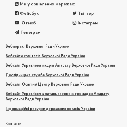
Ми у соціальних мережах:
Фейсбук
Твіттер
Ютьюб
Інстаграм
Телеграм
Вебпортал Верховної Ради України
Вебсайти комітетів Верховної Ради України
Вебсайт Управління кадрів Апарату Верховної Ради України
Дослідницька служба Верховної Ради України
Вебсайт Освітній Центр Верховної Ради України
Вебсайт Управління з питань звернень громадян Апарату
Верховної Ради України
Інформаційні ресурси державних органів України
Контакти