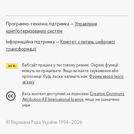
Програмно-технічна підтримка —
Управління
комп'ютеризованих систем
Iнформаційна підтримка —
Комітет з питань цифрової
трансформації
Вебсайт працює у тестовому режимі. Окремі функції
можуть не працювати. Якщо ви маєте зауваження або
пропозиції, будь ласка, напишіть нам:
Форма зворотного
зв'язку
Весь контент доступний за ліцензією
Creative Commons
Attribution 4.0 International license
, якщо не зазначено
інше
© Верховна Рада України 1994—2026