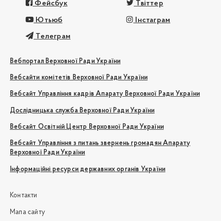
Фейсбук
Твіттер
Ютьюб
Інстаграм
Телеграм
Вебпортал Верховної Ради України
Вебсайти комітетів Верховної Ради України
Вебсайт Управління кадрів Апарату Верховної Ради України
Дослідницька служба Верховної Ради України
Вебсайт Освітній Центр Верховної Ради України
Вебсайт Управління з питань звернень громадян Апарату
Верховної Ради України
Інформаційні ресурси державних органів України
Контакти
Мапа сайту