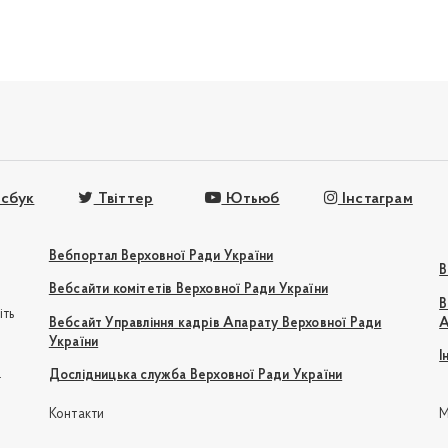
сбук
Твіттер
Ютьюб
Інстаграм
Вебпортал Верховної Ради України
В
Вебсайти комітетів Верховної Ради України
В
іть
Вебсайт Управління кадрів Апарату Верховної Ради
А
України
І
e
Дослідницька служба Верховної Ради України
Контакти
М