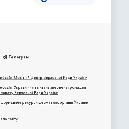
Телеграм
ебсайт Освітній Центр Верховної Ради України
ебсайт Управління з питань звернень громадян
парату Верховної Ради України
нформаційні ресурси державних органів України
апа сайту