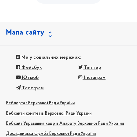
Мапа сайту
Ми у соціальних мережах:
Фейсбук
Твіттер
Ютьюб
Інстаграм
Телеграм
Вебпортал Верховної Ради України
Вебсайти комітетів Верховної Ради України
Вебсайт Управління кадрів Апарату Верховної Ради України
Дослідницька служба Верховної Ради України