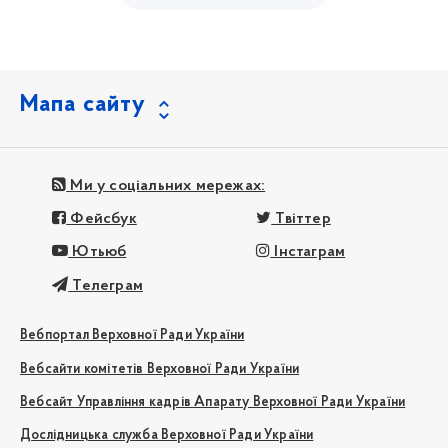
Мапа сайту
Ми у соціальних мережах:
Фейсбук
Твіттер
Ютьюб
Інстаграм
Телеграм
Вебпортал Верховної Ради України
Вебсайти комітетів Верховної Ради України
Вебсайт Управління кадрів Апарату Верховної Ради України
Дослідницька служба Верховної Ради України