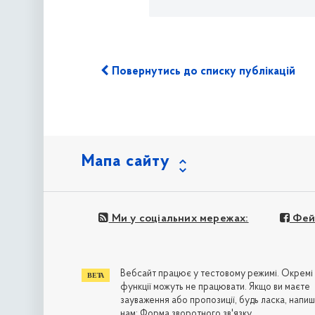
Повернутись до списку публікацій
Мапа сайту
Ми у соціальних мережах:
Фей
Вебсайт працює у тестовому режимі. Окремі
функції можуть не працювати. Якщо ви маєте
зауваження або пропозиції, будь ласка, напиш
нам:
Форма зворотного зв'язку