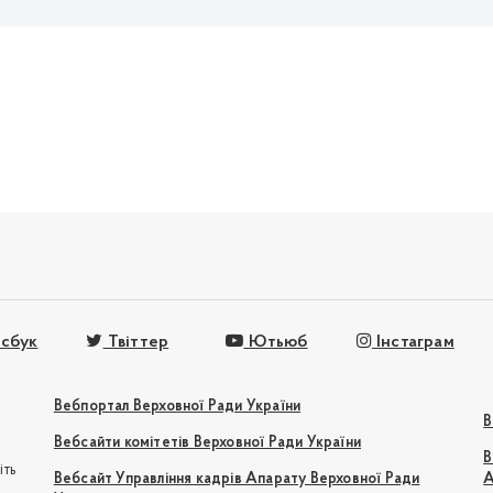
сбук
Твіттер
Ютьюб
Інстаграм
Вебпортал Верховної Ради України
В
Вебсайти комітетів Верховної Ради України
В
іть
Вебсайт Управління кадрів Апарату Верховної Ради
А