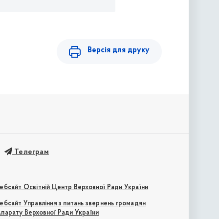
Версія для друку
Телеграм
ебсайт Освітній Центр Верховної Ради України
ебсайт Управління з питань звернень громадян
парату Верховної Ради України