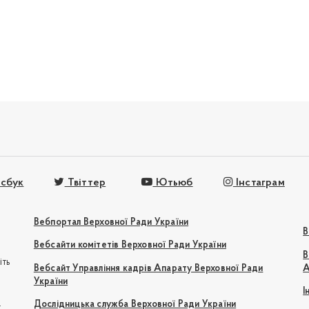
сбук
Твіттер
Ютьюб
Інстаграм
Вебпортал Верховної Ради України
В
Вебсайти комітетів Верховної Ради України
В
іть
Вебсайт Управління кадрів Апарату Верховної Ради
А
України
І
e
Дослідницька служба Верховної Ради України