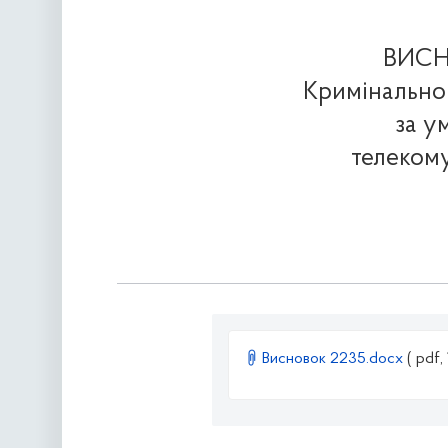
ВИСНО
Кримінальног
за у
телекому
Висновок 2235.docx
( pdf,