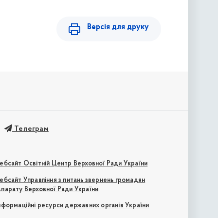
Версія для друку
Телеграм
ебсайт Освітній Центр Верховної Ради України
ебсайт Управління з питань звернень громадян
парату Верховної Ради України
нформаційні ресурси державних органів України