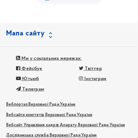
Мапа сайту
Ми у соціальних мережах:
Фейсбук
Твіттер
Ютьюб
Інстаграм
Телеграм
Вебпортал Верховної Ради України
Вебсайти комітетів Верховної Ради України
Вебсайт Управління кадрів Апарату Верховної Ради України
Дослідницька служба Верховної Ради України