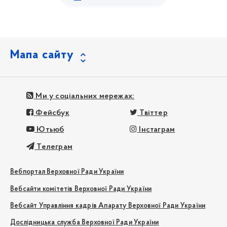
Мапа сайту
Ми у соціальних мережах:
Фейсбук
Твіттер
Ютьюб
Інстаграм
Телеграм
Вебпортал Верховної Ради України
Вебсайти комітетів Верховної Ради України
Вебсайт Управління кадрів Апарату Верховної Ради України
Дослідницька служба Верховної Ради України