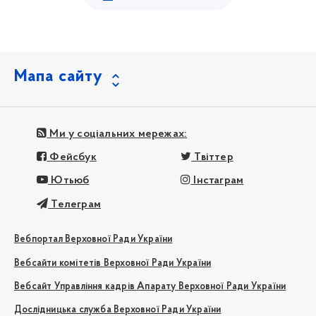
Мапа сайту
Ми у соціальних мережах:
Фейсбук
Твіттер
Ютьюб
Інстаграм
Телеграм
Вебпортал Верховної Ради України
Вебсайти комітетів Верховної Ради України
Вебсайт Управління кадрів Апарату Верховної Ради України
Дослідницька служба Верховної Ради України