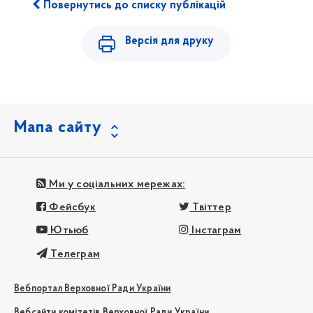
Повернутись до списку публікацій
Версія для друку
Мапа сайту
Ми у соціальних мережах:
Фейсбук
Твіттер
Ютьюб
Інстаграм
Телеграм
Вебпортал Верховної Ради України
Вебсайти комітетів Верховної Ради України