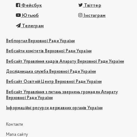
Фейсбук
Твіттер
Ютьюб
Інстаграм
Телеграм
Вебпортал Верховної Ради України
Вебсайти комітетів Верховної Ради України
Вебсайт Управління кадрів Апарату Верховної Ради України
Дослідницька служба Верховної Ради України
Вебсайт Освітній Центр Верховної Ради України
Вебсайт Управління з питань звернень громадян Апарату
Верховної Ради України
Інформаційні ресурси державних органів України
Контакти
Мапа сайту