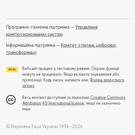
Програмно-технічна підтримка —
Управління
комп'ютеризованих систем
Iнформаційна підтримка —
Комітет з питань цифрової
трансформації
Вебсайт працює у тестовому режимі. Окремі функції
можуть не працювати. Якщо ви маєте зауваження або
пропозиції, будь ласка, напишіть нам:
Форма зворотного
зв'язку
Весь контент доступний за ліцензією
Creative Commons
Attribution 4.0 International license
, якщо не зазначено
інше
© Верховна Рада України 1994—2026