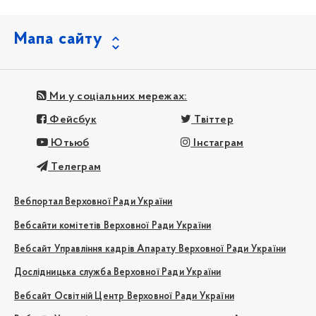
Мапа сайту
Ми у соціальних мережах:
Фейсбук
Твіттер
Ютьюб
Інстаграм
Телеграм
Вебпортал Верховної Ради України
Вебсайти комітетів Верховної Ради України
Вебсайт Управління кадрів Апарату Верховної Ради України
Дослідницька служба Верховної Ради України
Вебсайт Освітній Центр Верховної Ради України