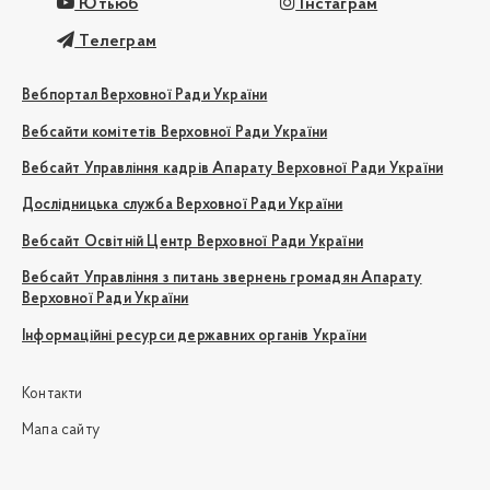
Ютьюб
Інстаграм
Телеграм
Вебпортал Верховної Ради України
Вебсайти комітетів Верховної Ради України
Вебсайт Управління кадрів Апарату Верховної Ради України
Дослідницька служба Верховної Ради України
Вебсайт Освітній Центр Верховної Ради України
Вебсайт Управління з питань звернень громадян Апарату
Верховної Ради України
Інформаційні ресурси державних органів України
Контакти
Мапа сайту