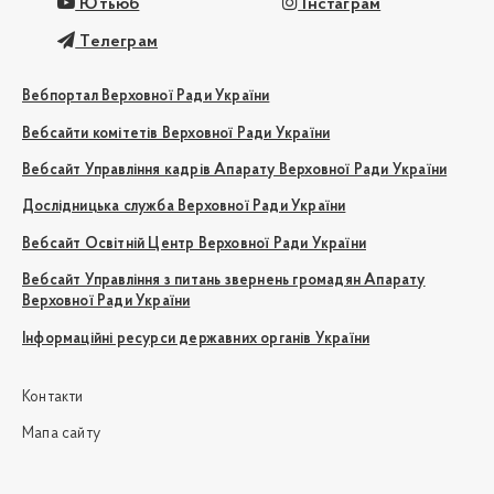
Ютьюб
Інстаграм
Телеграм
Вебпортал Верховної Ради України
Вебсайти комітетів Верховної Ради України
Вебсайт Управління кадрів Апарату Верховної Ради України
Дослідницька служба Верховної Ради України
Вебсайт Освітній Центр Верховної Ради України
Вебсайт Управління з питань звернень громадян Апарату
Верховної Ради України
Інформаційні ресурси державних органів України
Контакти
Мапа сайту