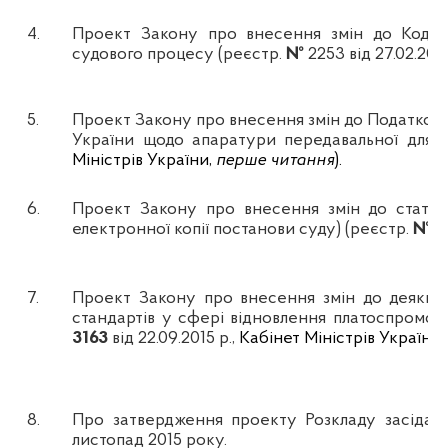
4.
Проект Закону про внесення змін до Кодекс
судового процесу (реєстр.
№
2253
від 27.02.201
5.
Проект Закону про внесення змін до Податков
України щодо апаратури передавальної для 
Міністрів України,
перше читання
).
6.
Проект Закону про внесення змін до статей
електронної копії постанови суду) (реєстр.
№ 2
7.
Проект Закону про внесення змін до деяких 
стандартів у сфері відновлення платоспромож
3163
від 22.09.2015 р.,
Кабінет Міністрів України
8.
Про затвердження проекту Розкладу засідань 
листопад 2015 року.