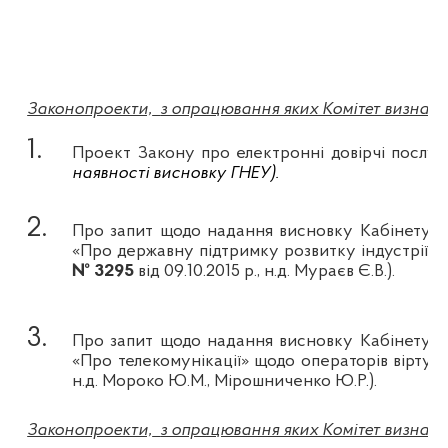
Законопроекти,
з опрацювання яких Комітет визнач
1.
Проект Закону про електронні довірчі послу
наявності висновку ГНЕУ).
2.
Про запит щодо надання висновку Кабінету Мі
«Про державну підтримку розвитку індустрії п
№ 3295
від 09.10.2015 р., н.д. Мураєв Є.В.).
3.
Про запит щодо надання висновку Кабінету Мі
«Про телекомунікації» щодо операторів віртуал
н.д. Мороко Ю.М., Мірошниченко Ю.Р.).
Законопроекти,
з опрацювання яких Комітет визнач