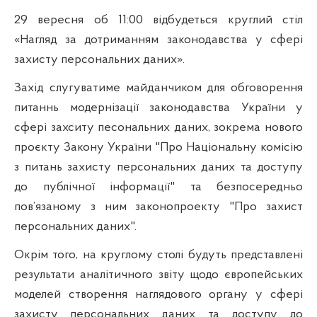
29 вересня об 11:00 відбудеться круглий стіл
«
Нагляд за дотриманням законодавства у сфері
захисту персональних даних
».
Захід слугуватиме майданчиком для обговорення
питанн
ь
модернізації законодавства України у
сфері захситу песональних даних, зокрема нового
проєкту Закону України
"Про Національну комісію
з питань захисту персональних даних та доступу
до публічної інформації" та безпосередньо
пов’язаному з ним законопроект
у
"Про захист
персональних даних".
Окрім того, на круглому столі будуть представлені
результати аналітичного звіту щодо європейських
моделей створення наглядового органу у сфері
захисту персональних даних та доступу до