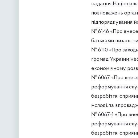
надання Національн
повноважень органу
підпорядкування йо
№ 6146 «Про внесе
батьками питань ти
№ 6110 «Про заход
громад України не
економічному розв
№ 6067 «Про внесе
реформування служ
безробіття, сприян
молоді, та впровад
№ 6067-1 «Про внес
реформування служ
безробіття, сприян