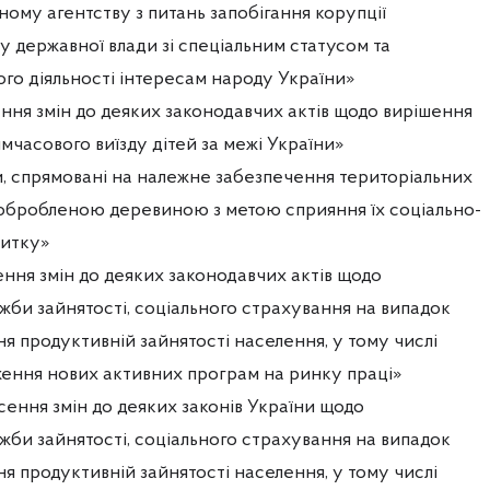
ому агентству з питань запобігання корупції
 державної влади зі спеціальним статусом та
го діяльності інтересам народу України»
ння змін до деяких законодавчих актів щодо вирішення
мчасового виїзду дітей за межі України»
и, спрямовані на належне забезпечення територіальних
обробленою деревиною з метою сприяння їх соціально-
итку»
ння змін до деяких законодавчих актів щодо
би зайнятості, соціального страхування на випадок
ня продуктивній зайнятості населення, у тому числі
ження нових активних програм на ринку праці»
ення змін до деяких законів України щодо
би зайнятості, соціального страхування на випадок
ня продуктивній зайнятості населення, у тому числі