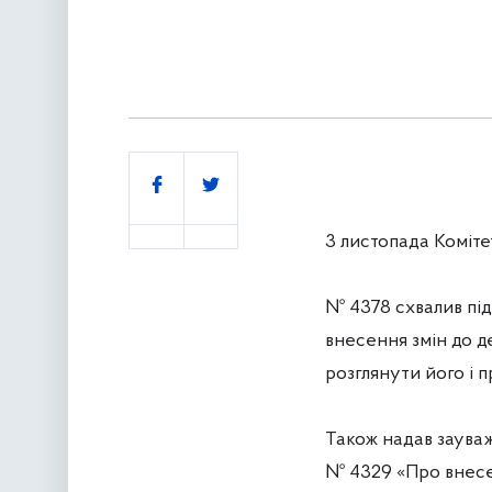
Поділитись
3 листопада Коміте
№ 4378 схвалив пі
внесення змін до д
розглянути його і п
Також надав зауваж
№ 4329 «Про внесе