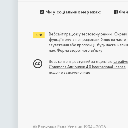
Ми у соціальних мережах:
Фей
Вебсайт працює у тестовому режимі. Окремі
функції можуть не працювати. Якщо ви маєте
зауваження або пропозиції, будь ласка, напиш
нам:
Форма зворотного зв'язку
Весь контент доступний за ліцензією
Creativ
Commons Attribution 4.0 International license
,
якщо не зазначено інше
© Верховна Рада України 1994—2026