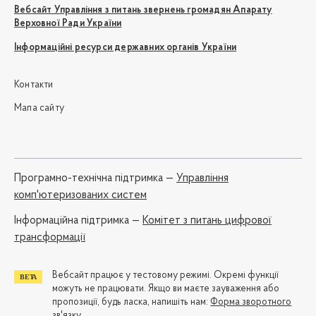
Вебсайт Управління з питань звернень громадян Апарату
Верховної Ради України
Інформаційні ресурси державних органів України
Контакти
Мапа сайту
Програмно-технічна підтримка —
Управління
комп'ютеризованих систем
Iнформаційна підтримка —
Комітет з питань цифрової
трансформації
Вебсайт працює у тестовому режимі. Окремі функції
можуть не працювати. Якщо ви маєте зауваження або
пропозиції, будь ласка, напишіть нам:
Форма зворотного
зв'язку