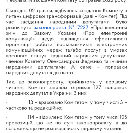
Результати засідання Комітету
02
травня 2022 року
Сьогодні, 02 травня, відбулось засідання Комітету з
питань цифрової трансформації (далі – Комітет). Під
час засідання народними депутатами було
розглянуто
законопроект № 7227
«Про внесення
змін до Закону України «Про електронні
комунікації» щодо підвищення ефективності
організації роботи постачальників електронних
комунікаційних мереж та/або послуг в умовах
воєнного стану», поданий народним депутатом-
членом Комітету Олександром Федієнко та іншими
народними депутатами. А саме – поправки
народних депутатів до нього.
Так, до законопроекту, прийнятому у першому
читанні, Комітет загалом отримав 127 поправок
народних депутатів України. З них:
·
13 – враховано Комітетом, у тому числі 3 –
частково та редакційно;
·
114 – відхилено Комітетом, у тому числі 105
пропозицій, що не по суті законопроекту, а до
положень, що не розглядалися у першому читанні.