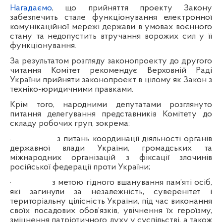
Нагадаємо
, що прийняття проекту Закону
забезпечить стале функціонування електронної
комунікаційної мережі держави в умовах воєнного
стану та недопустить втручання ворожих сил у її
функціонування.
За результатом розгляду законопроекту до другого
читання Комітет рекомендує Верховній Раді
України прийняти законопроект в цілому як Закон з
техніко-юридичними правками.
Крім того, народними депутатами розглянуто
питання делегування представників Комітету до
складу робочих груп, зокрема:
·
з питань координації діяльності органів
державної влади України, громадських та
міжнародних організацій з фіксації злочинів
російської федерації проти України;
·
з метою гідного вшанування пам’яті осіб,
які загинули за незалежність, суверенітет і
територіальну цілісність України, під час виконання
своїх посадових обов’язків, увічнення їх героїзму,
зміцнення патріотичного духу у суспільстві, а також