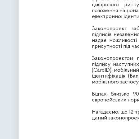
цифрового ринку
положення націона
електронної іденти
Законопроект за
підписів незалежно
надає можливості 
присутності під ча
Законопроектом п
підпису наступних
(CardID), мобільни
ідентифікація (Ba
мобільного застосу
Відтак, близько 9
європейських норм
Нагадаємо, що 12 т
даний законопроек