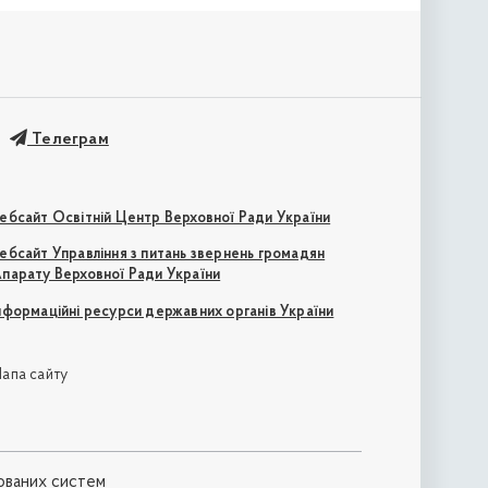
Телеграм
ебсайт Освітній Центр Верховної Ради України
ебсайт Управління з питань звернень громадян
парату Верховної Ради України
нформаційні ресурси державних органів України
апа сайту
ованих систем