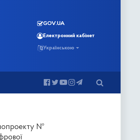
GOV.UA
Електронний кабінет
Українською
онопроекту №
ифрової