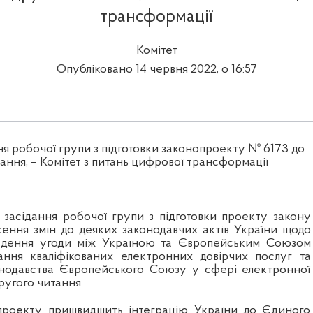
трансформації
Комітет
Опубліковано 14 червня 2022, о 16:57
ня робочої групи з підготовки законопроекту № 6173 до
ання, – Комітет з питань цифрової трансформації
ь засідання робочої групи з підготовки проекту закону
ення змін до деяких законодавчих актів України щодо
адення угоди між Україною та Європейським Союзом
ання кваліфікованих електронних довірчих послуг та
онодавства Європейського Союзу у сфері електронної
ругого читання.
проекту пришвидшить інтеграцію України до Єдиного