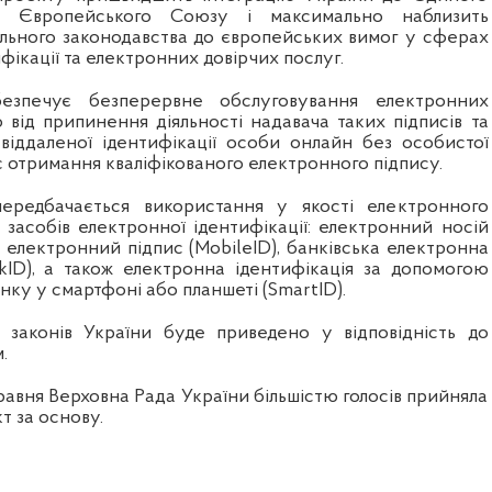
 Європейського Союзу і максимально наблизить
льного законодавства до європейських вимог у сферах
фікації та електронних довірчих послуг.
безпечує безперервне обслуговування електронних
 від припинення діяльності надавача таких підписів та
віддаленої ідентифікації особи онлайн без особистої
с отримання кваліфікованого електронного підпису.
ередбачається використання у якості електронного
 засобів електронної ідентифікації: електронний носій
й електронний підпис (MobileID), банківська електронна
nkID), а також електронна ідентифікація за допомогою
нку у смартфоні або планшеті (SmartID).
0 законів України буде приведено у відповідність до
.
равня Верховна Рада України більшістю голосів прийняла
т за основу.