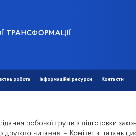
Ї ТРАНСФОРМАЦІЇ
єктна робота
Інформаційні ресурси
Контакти
асідання робочої групи з підготовки зак
о другого читання, – Комітет з питань ц