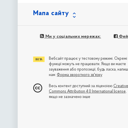
Мапа сайту
Ми у соціальних мережах:
Фей
Вебсайт працює у тестовому режимі. Окремі
функції можуть не працювати. Якщо ви маєте
зауваження або пропозиції, будь ласка, напиш
нам:
Форма зворотного зв'язку
Весь контент доступний за ліцензією
Creativ
Commons Attribution 4.0 International license
,
якщо не зазначено інше