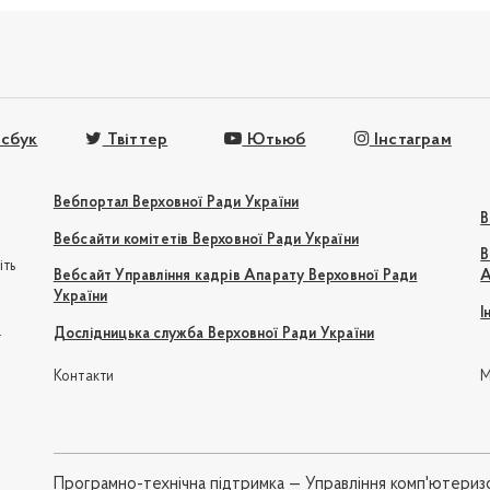
сбук
Твіттер
Ютьюб
Інстаграм
Вебпортал Верховної Ради України
В
Вебсайти комітетів Верховної Ради України
В
іть
Вебсайт Управління кадрів Апарату Верховної Ради
А
України
І
e
Дослідницька служба Верховної Ради України
Контакти
М
Програмно-технічна підтримка —
Управління комп'ютериз