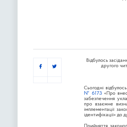
Відбулось засідан
Поділитись
другого чит
Сьогодні відбулос
№ 6173
«Про внес
забезпечення укл
про взаємне визн
імплементації зак
ідентифікації» до д
Прийняття законо