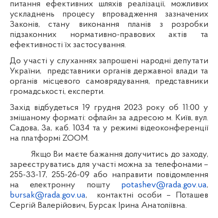
питання
ефективних шляхів реалізації, можливих
ускладнень процесу впровадження зазначених
Законів, стану виконання планів з розробки
підзаконних нормативно-правових актів та
ефективності їх застосування.
До участі у слуханнях запрошені народні депутати
України,
представники органів державної влади та
органів місцевого самоврядування, представники
громадськості, експерти.
Захід відбудеться 19 грудня 2023 року об 11:00 у
змішаному форматі: офлайн за адресою м. Київ, вул.
Садова, 3а, каб. 1034 та у режимі відеоконференції
на платформі ZOOM.
Якщо Ви маєте бажання долучитись до заходу,
зареєструватись для участі можна за телефонами –
255-33-17, 255-26-09 або направити повідомлення
на електронну пошту
potashev@rada.gov.ua
,
bursak@rada.gov.ua
,
контактні особи – Поташев
Сергій Валерійович, Бурсак Ірина Анатоліївна.