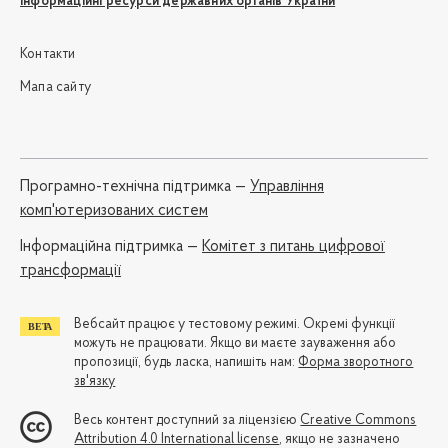
Інформаційні ресурси державних органів України
Контакти
Мапа сайту
Програмно-технічна підтримка —
Управління
комп'ютеризованих систем
Iнформаційна підтримка —
Комітет з питань цифрової
трансформації
Вебсайт працює у тестовому режимі. Окремі функції
можуть не працювати. Якщо ви маєте зауваження або
пропозиції, будь ласка, напишіть нам:
Форма зворотного
зв'язку
Весь контент доступний за ліцензією
Creative Commons
Attribution 4.0 International license
, якщо не зазначено