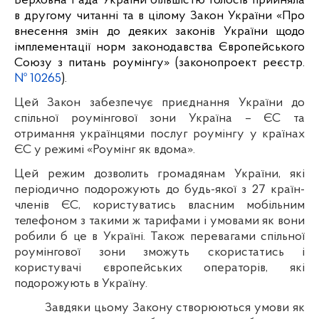
Верховна Рада України більшістю голосів прийняла
в другому читанні та в цілому Закон України «
Про
внесення змін до деяких законів України щодо
імплементації норм законодавства Європейського
Союзу з питань роумінгу»
(законопроект реєстр.
№ 10265
).
Цей Закон забезпечує приєднання України до
спільної роумінгової зони Україна – ЄС та
отримання українцями послуг роумінгу у країнах
ЄС у режимі «Роумінг як вдома».
Цей режим дозволить громадянам України, які
періодично подорожують до будь-якої з 27 країн-
членів ЄС, користуватись власним мобільним
телефоном з такими ж тарифами і умовами як вони
робили б це в Україні. Також перевагами спільної
роумінгової зони зможуть скористатись і
користувачі європейських операторів, які
подорожують в Україну.
Завдяки цьому Закону створюються умови як