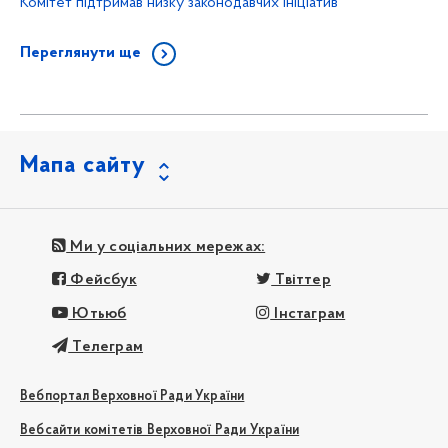
Комітет підтримав низку законодавчих ініціатив
Переглянути ще
Мапа сайту
Ми у соціальних мережах:
Фейсбук
Твіттер
Ютьюб
Інстаграм
Телеграм
Вебпортал Верховної Ради України
Вебсайти комітетів Верховної Ради України