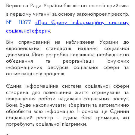
Верховна Рада України більшістю голосів прийняла
в першому читанні за основу законопроект реєстр.
№
11377
«П
ро Єдину інформаційну систему
соціальної сфери
»
.
Він спрямований на наближення України до
європейських стандартів надання соціальної
допомоги. Його розробка викликана необхідністю
об’єднання та реорганізації існуючих
інформаційних ресурсів соціальної сфери та
оптимізації всіх процесів.
Єдина інформаційна система соціальної сфери
створена для полегшення життя отримувачів та
покращення роботи надавачів соціальних послуг.
Вона буде накопичувати, зберігати та автоматично
обробляти всю інформацію.
Її основа, це Єдиний
соціальний реєстр – єдина база громадян, які
потребують соціальної підтримки.