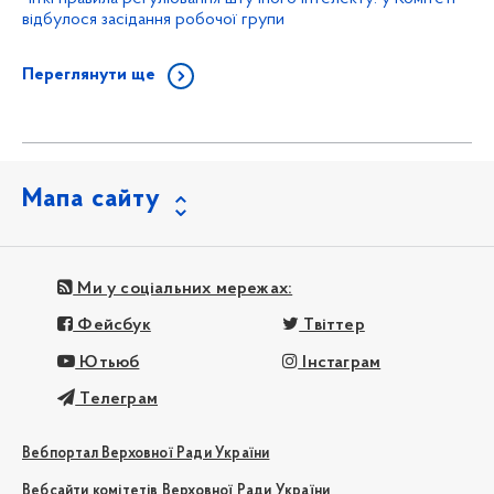
відбулося засідання робочої групи
Переглянути ще
Мапа сайту
Ми у соціальних мережах:
Фейсбук
Твіттер
Ютьюб
Інстаграм
Телеграм
Вебпортал Верховної Ради України
Вебсайти комітетів Верховної Ради України