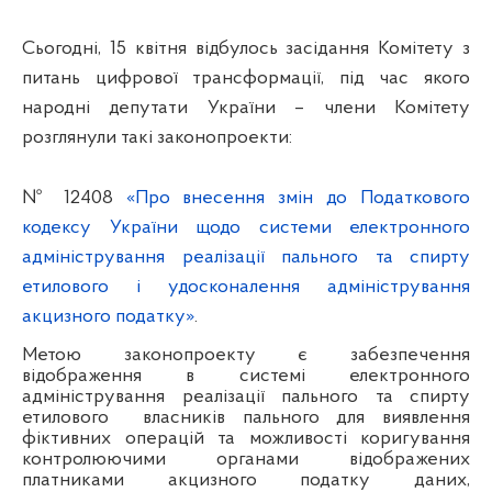
Сьогодні, 15 квітня відбулось засідання Комітету з
питань цифрової трансформації, під час якого
народні депутати України – члени Комітету
розглянули такі законопроекти:
№
12408
«
Про
внесення змін до Податкового
кодексу України щодо системи електронного
адміністрування реалізації пального та спирту
етилового і удосконалення адміністрування
акцизного податку
»
.
Метою законопроекту є
забезпечення
відображення в системі електронного
адміністрування реалізації пального та спирту
етилового
власників пального для виявлення
фіктивних операцій та можливості коригування
контролюючими органами відображених
платниками акцизного податку даних,