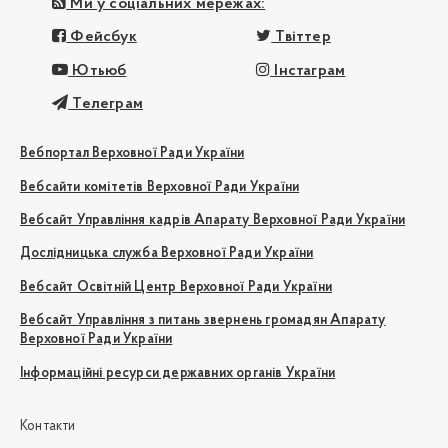
Ми у соціальних мережах:
Фейсбук
Твіттер
Ютьюб
Інстаграм
Телеграм
Вебпортал Верховної Ради України
Вебсайти комітетів Верховної Ради України
Вебсайт Управління кадрів Апарату Верховної Ради України
Дослідницька служба Верховної Ради України
Вебсайт Освітній Центр Верховної Ради України
Вебсайт Управління з питань звернень громадян Апарату
Верховної Ради України
Інформаційні ресурси державних органів України
Контакти