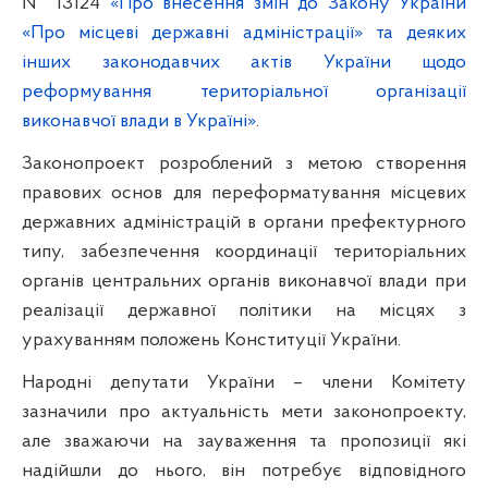
№
13124
«Про
внесення змін до Закону України
«Про місцеві державні адміністрації» та деяких
інших законодавчих актів України щодо
реформування територіальної організації
виконавчої влади в Україні
»
.
Законопроект
розроблений з метою створення
правових основ для переформатування місцевих
державних адміністрацій в органи префектурного
типу, забезпечення координації територіальних
органів центральних органів виконавчої влади при
реалізації державної політики на місцях з
урахуванням положень Конституції України
.
Народні депутати України – члени Комітету
зазначили про актуальність мети законопроекту,
але зважаючи на зауваження та пропозиції які
надійшли до нього, він потребує відповідного