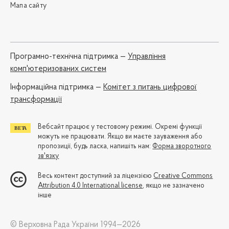
Мапа сайту
Програмно-технічна підтримка —
Управління
комп'ютеризованих систем
Iнформаційна підтримка —
Комітет з питань цифрової
трансформації
Вебсайт працює у тестовому режимі. Окремі функції
можуть не працювати. Якщо ви маєте зауваження або
пропозиції, будь ласка, напишіть нам:
Форма зворотного
зв'язку
Весь контент доступний за ліцензією
Creative Commons
Attribution 4.0 International license
, якщо не зазначено
інше
© Верховна Рада України 1994—2026