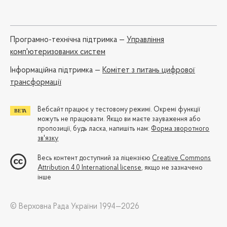
Програмно-технічна підтримка —
Управління
комп'ютеризованих систем
Iнформаційна підтримка —
Комітет з питань цифрової
трансформації
Вебсайт працює у тестовому режимі. Окремі функції
можуть не працювати. Якщо ви маєте зауваження або
пропозиції, будь ласка, напишіть нам:
Форма зворотного
зв'язку
Весь контент доступний за ліцензією
Creative Commons
Attribution 4.0 International license
, якщо не зазначено
інше
© Верховна Рада України 1994—2026