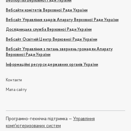
Вебпортал Верховної Ради України
Вебсайти комітетів Верховної Ради України
Вебсайт Управління кадрів Апарату Верховної Ради України
Дослідницька служба Верховної Ради України
Вебсайт Освітній Центр Верховної Ради України
Вебсайт Управління з питань звернень громадян Апарату
Верховної Ради України
Інформаційні ресурси державних органів України
Контакти
Мапа сайту
Програмно-технічна підтримка —
Управління
комп'ютеризованих систем