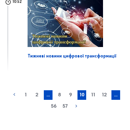
10:52
Тижневі новини цифрової трансформації
1
2
...
8
9
10
11
12
...
56
57