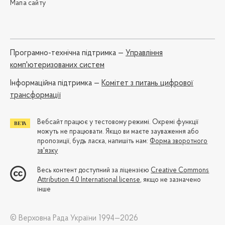
Мапа сайту
Програмно-технічна підтримка —
Управління
комп'ютеризованих систем
Iнформаційна підтримка —
Комітет з питань цифрової
трансформації
Вебсайт працює у тестовому режимі. Окремі функції
можуть не працювати. Якщо ви маєте зауваження або
пропозиції, будь ласка, напишіть нам:
Форма зворотного
зв'язку
Весь контент доступний за ліцензією
Creative Commons
Attribution 4.0 International license
, якщо не зазначено
інше
© Верховна Рада України 1994—2026