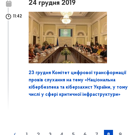
24 грудня 2019
11:42
23 грудня Комітет цифрової трансформації
провів слухання на тему «Національна
кібербезпека та кіберзахист України, у тому
числі у сфері критичної інфраструктури»
1
2
3
4
5
6
7
8
9