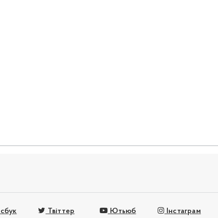
сбук
Твіттер
Ютьюб
Інстаграм