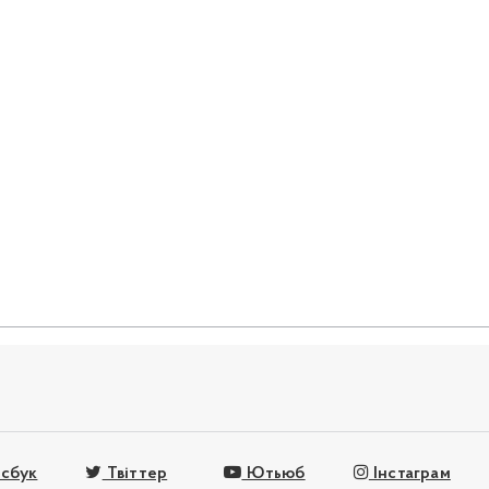
сбук
Твіттер
Ютьюб
Інстаграм