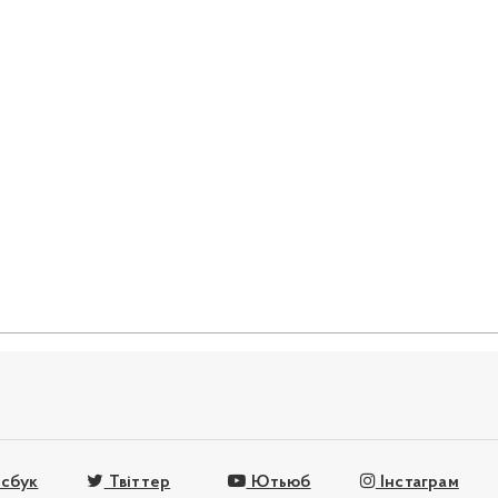
сбук
Твіттер
Ютьюб
Інстаграм