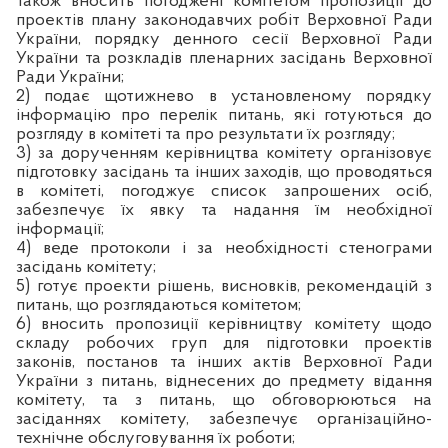
також вносить погоджені комітетом пропозиції до
проектів плану законодавчих робіт Верховної Ради
України, порядку денного сесії Верховної Ради
України та розкладів пленарних засідань Верховної
Ради України;
2) подає щотижнево в установленому порядку
інформацію про перелік питань, які готуються до
розгляду в комітеті та про результати їх розгляду;
3) за дорученням керівництва комітету організовує
підготовку засідань та інших заходів, що проводяться
в комітеті, погоджує список запрошених осіб,
забезпечує їх явку та надання їм необхідної
інформації;
4) веде протоколи і за необхідності стенограми
засідань комітету;
5) готує проекти рішень, висновків, рекомендацій з
питань, що розглядаються комітетом;
6) вносить пропозиції керівництву комітету щодо
складу робочих груп для підготовки проектів
законів, постанов та інших актів Верховної Ради
України з питань, віднесених до предмету відання
комітету, та з питань, що обговорюються на
засіданнях комітету, забезпечує організаційно-
технічне обслуговування їх роботи;