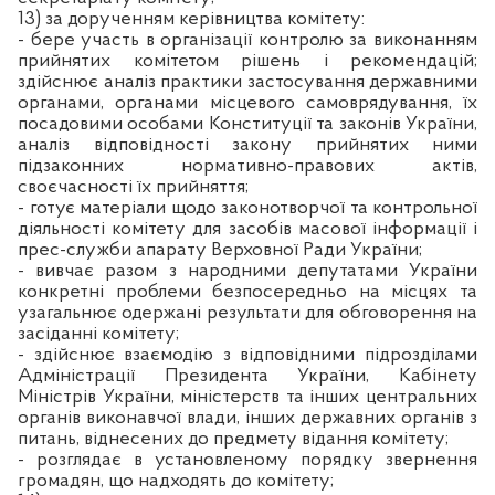
13) за дорученням керівництва комітету:
- бере участь в організації контролю за виконанням
прийнятих комітетом рішень і рекомендацій;
здійснює аналіз практики застосування державними
органами, органами місцевого самоврядування, їх
посадовими особами Конституції та законів України,
аналіз відповідності закону прийнятих ними
підзаконних нормативно-правових актів,
своєчасності їх прийняття;
- готує матеріали щодо законотворчої та контрольної
діяльності комітету для засобів масової інформації і
прес-служби апарату Верховної Ради України;
- вивчає разом з народними депутатами України
конкретні проблеми безпосередньо на місцях та
узагальнює одержані результати для обговорення на
засіданні комітету;
- здійснює взаємодію з відповідними підрозділами
Адміністрації Президента України, Кабінету
Міністрів України, міністерств та інших центральних
органів виконавчої влади, інших державних органів з
питань, віднесених до предмету відання комітету;
- розглядає в установленому порядку звернення
громадян, що надходять до комітету;