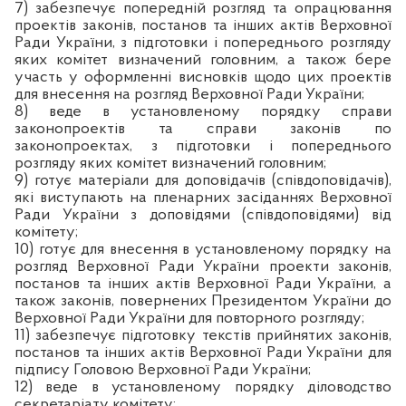
7) забезпечує попередній розгляд та опрацювання
проектів законів, постанов та інших актів Верховної
Ради України, з підготовки і попереднього розгляду
яких комітет визначений головним, а також бере
участь у оформленні висновків щодо цих проектів
для внесення на розгляд Верховної Ради України;
8) веде в установленому порядку справи
законопроектів та справи законів по
законопроектах, з підготовки і попереднього
розгляду яких комітет визначений головним;
9) готує матеріали для доповідачів (співдоповідачів),
які виступають на пленарних засіданнях Верховної
Ради України з доповідями (співдоповідями) від
комітету;
10) готує для внесення в установленому порядку на
розгляд Верховної Ради України проекти законів,
постанов та інших актів Верховної Ради України, а
також законів, повернених Президентом України до
Верховної Ради України для повторного розгляду;
11) забезпечує підготовку текстів прийнятих законів,
постанов та інших актів Верховної Ради України для
підпису Головою Верховної Ради України;
12) веде в установленому порядку діловодство
секретаріату комітету;