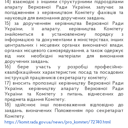
14) взаємодіє з іншими структурними підрозділами
апарату Верховної Ради України, залучає за
погодженням з керівництвом Комітету фахівців та
науковців для виконання доручених завдань;
15) за дорученням керівництва Верховної Ради
України, її апарату, керівництва Комітету
знайомиться в установленому порядку з
інформацією та документами в міністерствах, інших
центральних і місцевих органах виконавчої влади,
органах місцевого самоврядування, а також одержує
від них необхідні матеріали для виконання
доручених завдань;
16) бере участь у розробці професійно-
кваліфікаційних характеристик посад та посадових
інструкцій працівників секретаріату комітету;
17) вносить пропозиції керівництву Верховної Ради
України, керівництву апарату Верховної Ради
України та Комітету з питань, віднесених до
предмета відання Комітету;
18) здійснює інші повноваження відповідно до
завдань, визначених Положенням про секретаріат
Комітету.
https://komit.rada.gov.ua/news/pro_komitet/72740.html