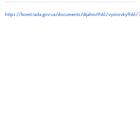
https://komit.rada.gov.ua/documents/dijalnist9skl/vysnovky9skl/