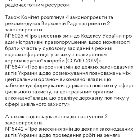
радіочастотним ресурсом.
Також Комітет розглянув 4 законопроєкти та
рекомендував Верховній Раді підтримати 2
законопроєкти:
№
5025
«Про внесення змін до Кодексу України про
адміністративні правопорушення, щодо можливості
брати участь у судовому засіданні в режимі
відеоконференції, у зв’язку з поширенням
коронавірусної хвороби (COVID-2019)»
№
5847
«Про внесення змін до деяких законодавчих
актів України щодо розмежування повноважень між
центральним органом виконавчої влади, що
забезпечує формування державної політики у сфері
цивільного захисту, та центральним органом
виконавчої влади, що реалізує державну політику у
сфері цивільного захисту»
А також надав зауваження до наступних 2
законопроєктів:
№
5442
«Про внесення змін до деяких законодавчих
актів України щодо проведення робіт на землях