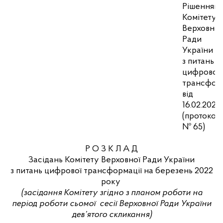
Рішенням
Комітету
Верховної
Ради
України
з питань
цифрової
трансформ
від
16.02.2022
(протокол
№ 65)
Р О З К Л А Д
Засідань Комітету Верховної Ради України
з питань цифрової трансформації на березень 2022
року
(засідання Комітету згідно з планом роботи на
період роботи сьомої
сесії Верховної Ради України
дев’ятого скликання)