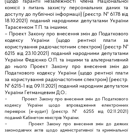
(щодо гарантії незалежності члена Національної
комісії з питань захисту персональних даних та
доступу до публічної інформації) (реєстр. № 6178 від
18.10.2021) поданий
народними депутатами України
Тарасенком Т.П. та іншими;
–
Проект Закону про внесення змін до Податкового
кодексу України (щодо рентної плати за
користування радіочастотним спектром) (реєстр №
6215 від 23.10.2021) поданий
народними депутатами
України Федієнко О.П. та іншими та альтернативний
до нього Проект Закону про внесення змін до
Податкового кодексу України (щодо рентної плати
за користування радіочастотним спектром) (реєстр.
№ 6215-1 від 09.11.2021) поданий народним депутатом
України Гетманцевим Д.О.;
–
Проект Закону про внесення змін до Податкового
кодексу України щодо впровадження електронних
перевірок (е-аудит) (реєстр. № 6255 від 02.11.2021)
поданий Кабінетом міністрів України;
–
Проект Закону про внесення змін до деяких
законодавчих актів щодо адміністративної та кримінальної