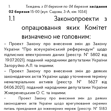
1.
Тиждень з 01 березня по 04 березня
:
засідання
02 березня
15-00
(
вул. Садова, 3-А, кім. 1034)
1.1
Законопроекти з
опрацювання яких Комітет
визначено не головним:
–
Проект Закону про внесення змін до Закону
України "Про всеукраїнський референдум" щодо
підписних електронних даних
(реєстр.
№ 5802 від
19.07.2021
)
, поданий народними депутатами України
Загоруйко А.Л. та іншими;
–
Проект Закону про внесення змін до деяких
законодавчих актів України щодо уточнення терміну
нематеріальних активів
(реєстр. № 5627 від
04.06.2021), поданий народними депутатами України
Жмеренецьким О. С. та іншими;
–
Проект Закону про внесення змін до деяких
законодавчих актів України щодо врегулювання окремих
питань приєднання до інженерних мереж (реєстр. № 5183