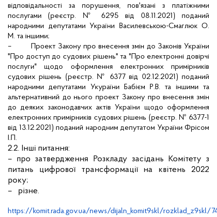
відповідальності за порушення, пов'язані з платіжними
послугами (реєстр. № 6295 від 08.11.2021) поданий
народними депутатами України Василевською-Смаглюк О.
М. та іншими;
–
Проект Закону про внесення змін до Законів України
"Про доступ до судових рішень" та "Про електронні довірчі
послуги" щодо оформлення електронних примірників
судових рішень (реєстр. № 6377 від 02.12.2021) поданий
народними депутатами Укураїни Бабієм Р.В. та іншими та
альтернативний до нього проект Закону про внесення змін
до деяких законодавчих актів України щодо оформлення
електронних примірників судових рішень (реєстр. № 6377-1
від 13.12.2021) поданий народним депутатом України Фрісом
І.П.
2.2. Інші питання:
–
про затвердження Розкладу засідань Комітету з
питань цифрової трансформації на квітень 2022
року;
–
різне.
https://komit.rada.gov.ua/news/dijaln_komit9skl/rozklad_z9skl/74