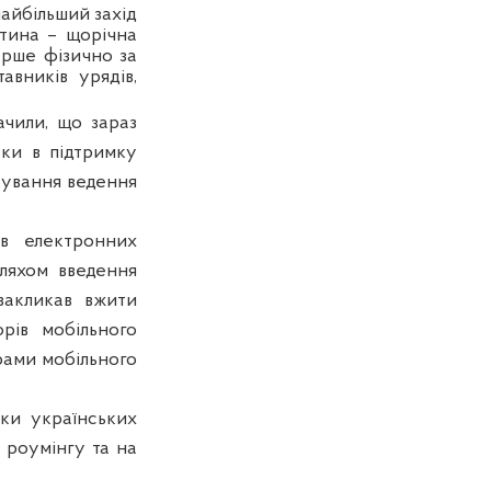
айбільший захід
стина – щорічна
ерше фізично за
авників урядів,
чили, що зараз
ьки в підтримку
окування ведення
ів електронних
шляхом введення
закликав вжити
рів мобільного
орами мобільного
мки українських
 роумінгу та на