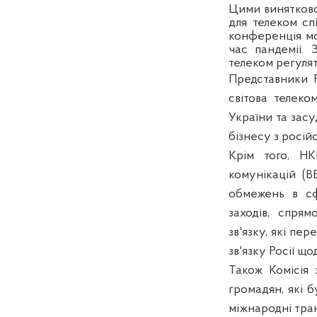
Цими винятково
для телеком сп
конференція мо
час пандемії. 
телеком регулят
Представники 
світова телеко
України та засу
бізнесу з росій
Крім того, НК
комунікацій (B
обмежень в сф
заходів, спря
зв'язку, які пе
зв'язку Росії щ
Також Комісія 
громадян, які 
міжнародні тран