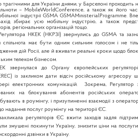
 трагічними для України днями, у Барселоні проходить н
ільноти – MobileWorldConference, а також як його ча
більної індустрії GSMA GSMAMinisterialProgramme. Вп
Захід збирає усю мобільну індустрію, а також предст
орів, регіональних організацій тощо.
Регулятора НКЕК (НКРЗІ) звернулись до GSMA та зазна
м спільнота має бути одним сильним голосом і не тіл
дження дій Росії, але й вживати реальні кроки щодо бл
ським телеком бізнесом.
ЕК звернулася до Органу європейських регулятор
EREC) із закликом дати відсіч російському агресору 
ері електронних комунікацій. Зокрема, Регулятор 
мованих на блокування абонентів російських операто
ребувають в роумінгу, і призупиненні взаємодії з операт
одо надання послуг роумінгу на території ЄС.
закликала регуляторів ЄС вжити заходів задля підтри
були змушені покинути Україну, знизити ціни на послуги
скордонні дзвінки в Україну.