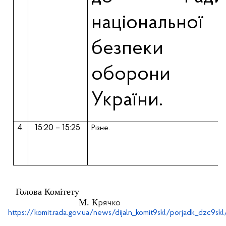
національної
безпеки і
оборони
України.
4.
15:20 – 15:25
Різне.
Голова Комітету
М. К
рячко
https://komit.rada.gov.ua/news/dijaln_komit9skl/porjadk_dzc9sk