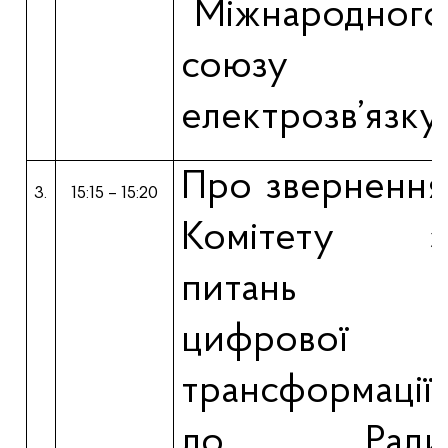
Міжнародного
союзу
електрозв’язку.
Про звернення
3.
15:15 – 15:20
Комітету
з
питань
цифрової
трансформації
до Ради