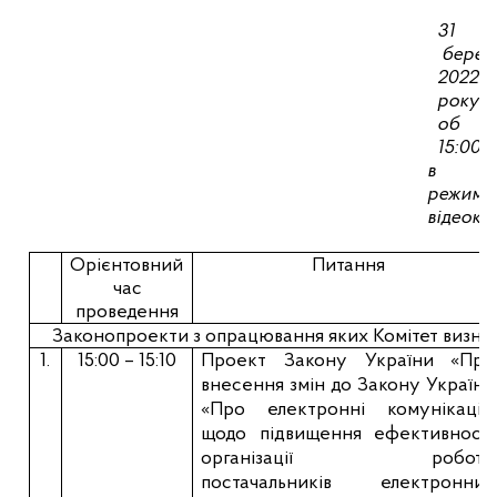
31
берез
2022
року
об
15:00
в
режимі
відеоко
Орієнтовний
Питання
час
проведення
Законопроекти з опрацювання яких Комітет визна
1.
15
:00 – 15:10
Проект Закону України
«Про
внесення змін до Закону України
«Про електронні комунікації»
щодо підвищення ефективності
організації роботи
постачальників електронних